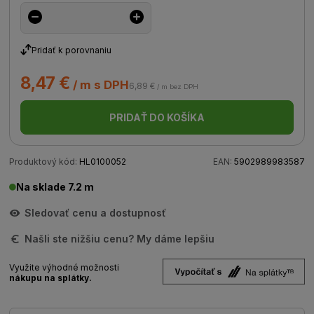
Pridať k porovnaniu
8,47 €
/ m s DPH
6,89 €
/ m bez DPH
PRIDAŤ DO KOŠÍKA
Produktový kód:
HL0100052
EAN:
5902989983587
Na sklade 7.2 m
Sledovať cenu a dostupnosť
Našli ste nižšiu cenu? My dáme lepšiu
Využite výhodné možnosti
nákupu na splátky.