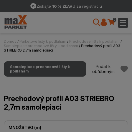
Získajte
10 % ZĽAVU
za registráciu
0
Domov
/
Parketové lišty k podlahám
/
Prechodové lišty k podlahám
/
Samolepiace prechodové lišty k podlahám
/ Prechodový profil A03
STRIEBRO 2,7m samolepiaci
Pridať k
Samolepiace prechodové lišty k
podlahám
obľúbeným
Prechodový profil A03 STRIEBRO
2,7m samolepiaci
MNOŽSTVO
(
m
)