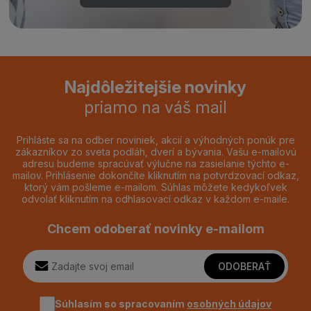
Najdôležitejšie novinky
priamo na váš mail
Prihláste sa na odber noviniek, akcií a výhodných ponúk pre
zákazníkov zo sveta podláh, dverí a bývania. Vašu e-mailovú
adresu budeme spracúvať výlučne na zasielanie týchto e-
mailov. Prihlásenie dokončíte kliknutím na potvrdzovací odkaz,
ktorý vám pošleme e-mailom. Súhlas môžete kedykoľvek
odvolať kliknutím na odhlasovací odkaz v každom e-maile.
Chcem odoberať novinky e-mailom
ODOBERAŤ
Súhlasím so spracovaním
osobných údajov