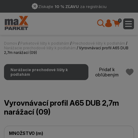
Získajte
10 % ZĽAVU
za registráciu
0
Domov
/
Parketové lišty k podlahám
/
Prechodové lišty k podlahám
/
Narážacie prechodové lišty k podlahám
/ Vyrovnávací profil A65 DUB
2,7m narážací (09)
Pridať k
Narážacie prechodové lišty k
podlahám
obľúbeným
Vyrovnávací profil A65 DUB 2,7m
narážací (09)
MNOŽSTVO
(
m
)