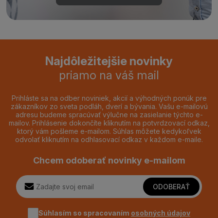
Najdôležitejšie novinky
priamo na váš mail
Prihláste sa na odber noviniek, akcií a výhodných ponúk pre
zákazníkov zo sveta podláh, dverí a bývania. Vašu e-mailovú
adresu budeme spracúvať výlučne na zasielanie týchto e-
mailov. Prihlásenie dokončíte kliknutím na potvrdzovací odkaz,
ktorý vám pošleme e-mailom. Súhlas môžete kedykoľvek
odvolať kliknutím na odhlasovací odkaz v každom e-maile.
Chcem odoberať novinky e-mailom
ODOBERAŤ
Súhlasím so spracovaním
osobných údajov