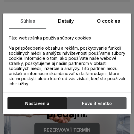
Súhlas
Detaily
O cookies
Zistite viac o vlastnostiach
produktu
Táto webstránka používa súbory cookies
Na prispôsobenie obsahu a reklám, poskytovanie funkcií
sociálnych médií a analýzu návštevnosti používame súbory
cookie. Informácie o tom, ako používate naše webové
stránky, poskytujeme aj našim partnerom v oblasti
sociálnych médií, inzercie a analýzy. Títo partneri môžu
príslušné informácie skombinovať s ďalšími údajmi, ktoré
ste im poskytli alebo ktoré od vás získali, keď ste používali
ich služby.
Poraďte sa s
odborníkom u nás na
Nastavenia
Povoliť všetko
predajni.
REZERVOVAŤ TERMÍN