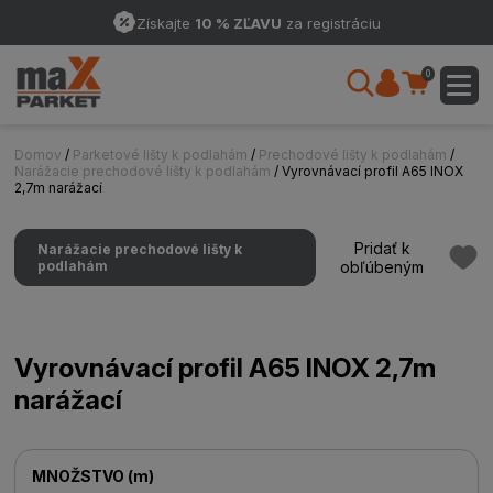
Získajte
10 % ZĽAVU
za registráciu
0
Domov
/
Parketové lišty k podlahám
/
Prechodové lišty k podlahám
/
Narážacie prechodové lišty k podlahám
/ Vyrovnávací profil A65 INOX
2,7m narážací
Pridať k
Narážacie prechodové lišty k
podlahám
obľúbeným
Vyrovnávací profil A65 INOX 2,7m
narážací
MNOŽSTVO
(
m
)