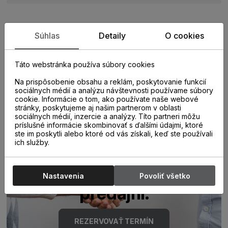
Súhlas
Detaily
O cookies
Zistite viac o vlastnostiach
produktu
Táto webstránka používa súbory cookies
Na prispôsobenie obsahu a reklám, poskytovanie funkcií
sociálnych médií a analýzu návštevnosti používame súbory
cookie. Informácie o tom, ako používate naše webové
stránky, poskytujeme aj našim partnerom v oblasti
sociálnych médií, inzercie a analýzy. Títo partneri môžu
príslušné informácie skombinovať s ďalšími údajmi, ktoré
ste im poskytli alebo ktoré od vás získali, keď ste používali
ich služby.
Poraďte sa s
odborníkom u nás na
Nastavenia
Povoliť všetko
predajni.
REZERVOVAŤ TERMÍN