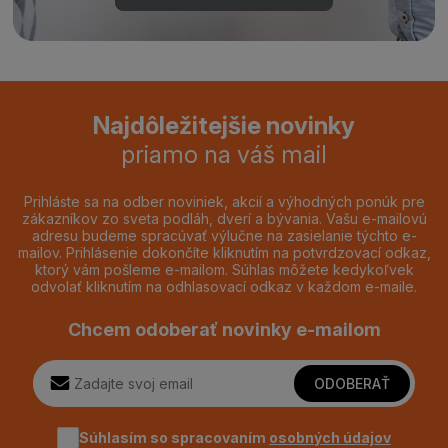
Najdôležitejšie novinky
priamo na váš mail
Prihláste sa na odber noviniek, akcií a výhodných ponúk pre
zákazníkov zo sveta podláh, dverí a bývania. Vašu e-mailovú
adresu budeme spracúvať výlučne na zasielanie týchto e-
mailov. Prihlásenie dokončíte kliknutím na potvrdzovací odkaz,
ktorý vám pošleme e-mailom. Súhlas môžete kedykoľvek
odvolať kliknutím na odhlasovací odkaz v každom e-maile.
Chcem odoberať novinky e-mailom
ODOBERAŤ
Súhlasím so spracovaním
osobných údajov