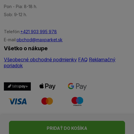
Pon - Pia: 8-18 h.
Sob: 9-12 h.
Telefón:
+421 903 995 978
E-mail:
obchod@maxparket.sk
Všetko o nákupe
Všeobecné obchodné podmienky
FAQ
Reklamačný
poriadok
Nastavenie cookies
| © Všetky práva vyhradené | Made with ♥
PRIDAŤ DO KOŠÍKA
by
Madviso