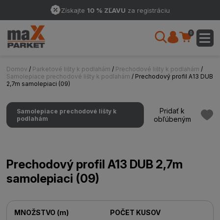
Získajte
10 % ZĽAVU
za registráciu
0
Domov
/
Parketové lišty k podlahám
/
Prechodové lišty k podlahám
/
Samolepiace prechodové lišty k podlahám
/ Prechodový profil A13 DUB
2,7m samolepiaci (09)
Pridať k
Samolepiace prechodové lišty k
podlahám
obľúbeným
Prechodový profil A13 DUB 2,7m
samolepiaci (09)
MNOŽSTVO
(
m
)
POČET KUSOV