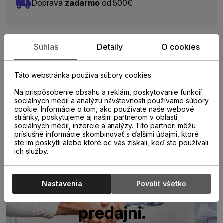
Doprava
zadarmo
od 500€
Súhlas
Detaily
O cookies
Zistite viac o vlastnostiach
Táto webstránka používa súbory cookies
produktu
Na prispôsobenie obsahu a reklám, poskytovanie funkcií
sociálnych médií a analýzu návštevnosti používame súbory
cookie. Informácie o tom, ako používate naše webové
stránky, poskytujeme aj našim partnerom v oblasti
sociálnych médií, inzercie a analýzy. Títo partneri môžu
príslušné informácie skombinovať s ďalšími údajmi, ktoré
ste im poskytli alebo ktoré od vás získali, keď ste používali
ich služby.
Poraďte sa s
Nastavenia
Povoliť všetko
odborníkom u nás na
predajni.