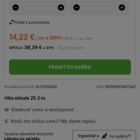
Pridať k porovnaniu
14,22 €
/ m s DPH
11,56 €
/ m bez DPH
38,39 €
SPOLU:
31,21 €
s DPH
bez DPH
PRIDAŤ DO KOŠÍKA
Produktový kód:
HL0100084
EAN:
5906681467642
Na sklade 25.2 m
Sledovať cenu a dostupnosť
Našli ste nižšiu cenu? My dáme lepšiu
Využite výhodné možnosti
nákupu na splátky.