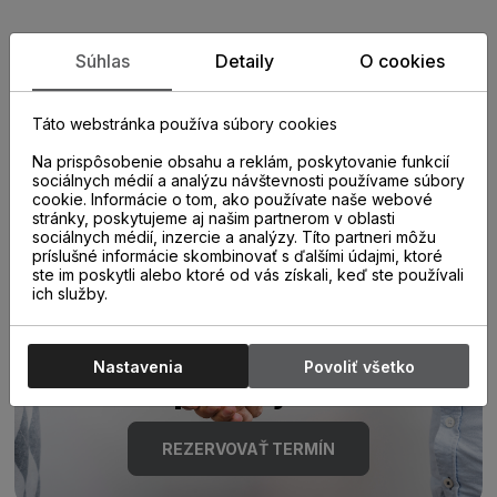
Zistite viac o vlastnostiach
Súhlas
Detaily
O cookies
produktu
Táto webstránka používa súbory cookies
Na prispôsobenie obsahu a reklám, poskytovanie funkcií
sociálnych médií a analýzu návštevnosti používame súbory
cookie. Informácie o tom, ako používate naše webové
stránky, poskytujeme aj našim partnerom v oblasti
sociálnych médií, inzercie a analýzy. Títo partneri môžu
príslušné informácie skombinovať s ďalšími údajmi, ktoré
ste im poskytli alebo ktoré od vás získali, keď ste používali
Poraďte sa s
ich služby.
odborníkom u nás na
Nastavenia
Povoliť všetko
predajni.
REZERVOVAŤ TERMÍN