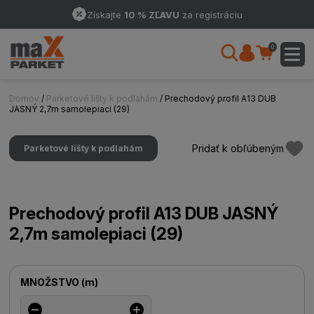
Získajte
10 % ZĽAVU
za registráciu
0
Domov
/
Parketové lišty k podlahám
/ Prechodový profil A13 DUB
JASNÝ 2,7m samolepiaci (29)
Pridať k obľúbeným
Parketové lišty k podlahám
Prechodový profil A13 DUB JASNÝ
2,7m samolepiaci (29)
MNOŽSTVO
(
m
)