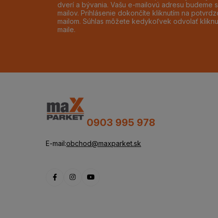
dverí a bývania. Vašu e-mailovú adresu budeme s
mailov. Prihlásenie dokončíte kliknutím na potvr
mailom. Súhlas môžete kedykoľvek odvolať klikn
maile.
0903 995 978
E-mail:
obchod@maxparket.sk