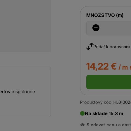
MNOŽSTVO
(
m
)
Pridať k porovnani
14,22 €
/ m 
ertov a spoločne
Produktový kód:
HL01002
Na sklade 15.3 m
Sledovať cenu a dos