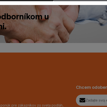
 odborníkom u
i.
Chcem odober
h ponúk pre zákazníkov zo sveta podláh,