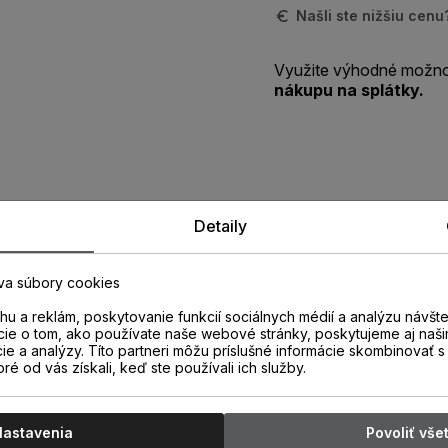
Našli ste nižšiu cen
Využite výhodné možno
nákupu na splátky.
Zistite viac o vlastnostiach
Detaily
produktu
va súbory cookies
u a reklám, poskytovanie funkcií sociálnych médií a analýzu návšt
cie o tom, ako používate naše webové stránky, poskytujeme aj naši
cie a analýzy. Títo partneri môžu príslušné informácie skombinovať s 
oré od vás získali, keď ste používali ich služby.
Nastavenia
Povoliť vše