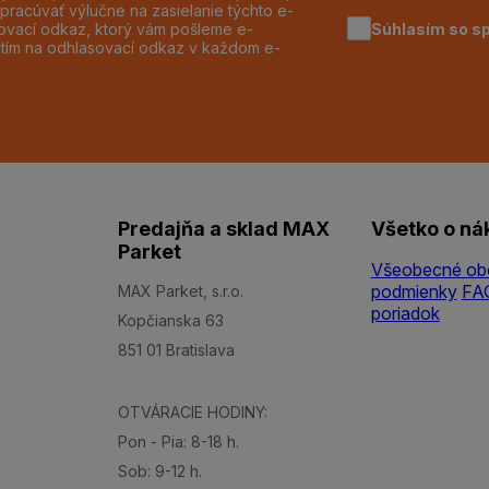
pracúvať výlučne na zasielanie týchto e-
Súhlasím so s
dzovací odkaz, ktorý vám pošleme e-
utím na odhlasovací odkaz v každom e-
Predajňa a sklad MAX
Všetko o ná
Parket
Všeobecné ob
podmienky
FA
MAX Parket, s.r.o.
poriadok
Kopčianska 63
851 01 Bratislava
OTVÁRACIE HODINY:
Pon - Pia: 8-18 h.
Sob: 9-12 h.