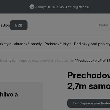
Získajte
10 % ZĽAVU
za registráciu
ňa
Blog
B2B
rkety
Akustické panely
Parketové lišty
Podložky pod parket
odlahám
/
Samolepiace prechodové lišty k podlahám
/ Prechodový profil A1
Prechodov
2,7m samo
hlivo a
Samolepiace prechodové