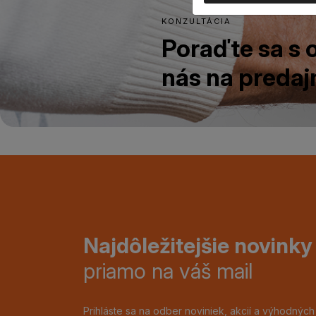
KONZULTÁCIA
Poraďte sa s
nás na predajn
Najdôležitejšie novinky
priamo na váš mail
Prihláste sa na odber noviniek, akcií a výhodnýc