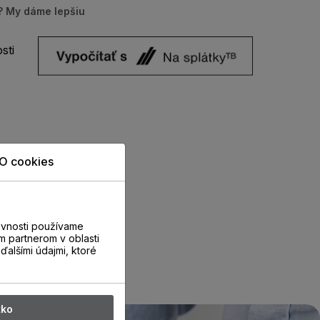
u? My dáme lepšiu
sti
O cookies
evnosti používame
m partnerom v oblasti
ďalšími údajmi, ktoré
tko