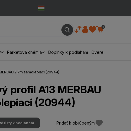
0
y
Parketová chémia
Doplnky k podlahám
Dvere
3 MERBAU 2,7m samolepiaci (20944)
ý profil A13 MERBAU
lepiaci (20944)
Pridať k obľúbeným
 lišty k podlahám