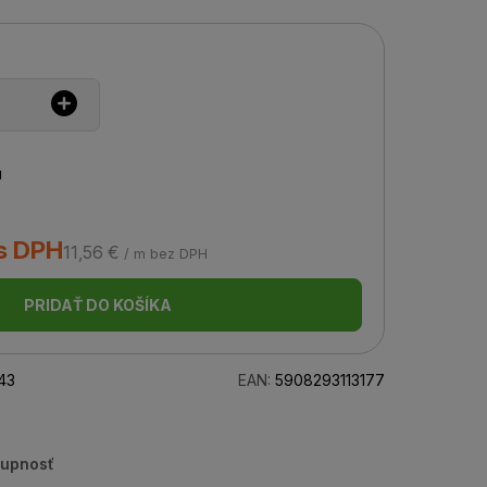
u
s DPH
11,56 €
/ m bez DPH
PRIDAŤ DO KOŠÍKA
43
EAN:
5908293113177
tupnosť