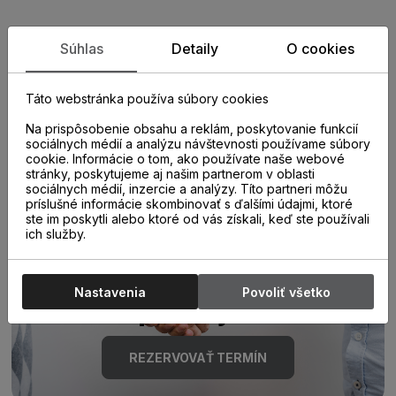
Zistite viac o vlastnostiach
Súhlas
Detaily
O cookies
produktu
Táto webstránka používa súbory cookies
Na prispôsobenie obsahu a reklám, poskytovanie funkcií
sociálnych médií a analýzu návštevnosti používame súbory
cookie. Informácie o tom, ako používate naše webové
stránky, poskytujeme aj našim partnerom v oblasti
sociálnych médií, inzercie a analýzy. Títo partneri môžu
príslušné informácie skombinovať s ďalšími údajmi, ktoré
ste im poskytli alebo ktoré od vás získali, keď ste používali
Poraďte sa s
ich služby.
odborníkom u nás na
Nastavenia
Povoliť všetko
predajni.
REZERVOVAŤ TERMÍN