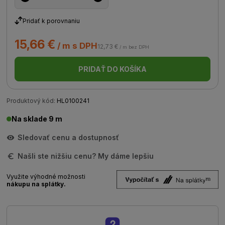
Pridať k porovnaniu
15,66 €
/ m s DPH
12,73 €
/ m bez DPH
PRIDAŤ DO KOŠÍKA
Produktový kód:
HL0100241
Na sklade 9 m
Sledovať cenu a dostupnosť
Našli ste nižšiu cenu? My dáme lepšiu
Využite výhodné možnosti
nákupu na splátky.