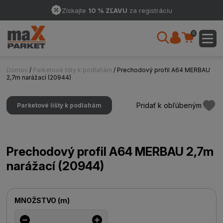
Získajte
10 % ZĽAVU
za registráciu
0
Domov
/
Parketové lišty k podlahám
/ Prechodový profil A64 MERBAU
2,7m narážací (20944)
Pridať k obľúbeným
Parketové lišty k podlahám
Prechodový profil A64 MERBAU 2,7m
narážací (20944)
MNOŽSTVO
(
m
)