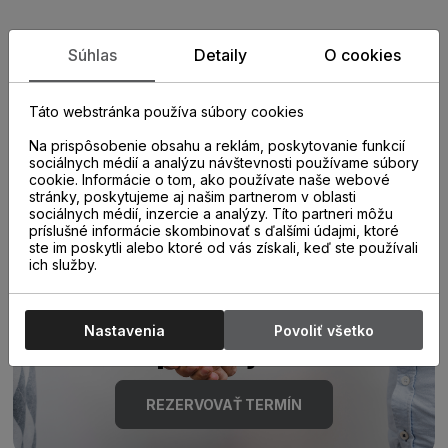
Zistite viac o vlastnostiach
Súhlas
Detaily
O cookies
produktu
Táto webstránka používa súbory cookies
Na prispôsobenie obsahu a reklám, poskytovanie funkcií
sociálnych médií a analýzu návštevnosti používame súbory
cookie. Informácie o tom, ako používate naše webové
stránky, poskytujeme aj našim partnerom v oblasti
sociálnych médií, inzercie a analýzy. Títo partneri môžu
príslušné informácie skombinovať s ďalšími údajmi, ktoré
ste im poskytli alebo ktoré od vás získali, keď ste používali
Poraďte sa s
ich služby.
odborníkom u nás na
Nastavenia
Povoliť všetko
predajni.
REZERVOVAŤ TERMÍN