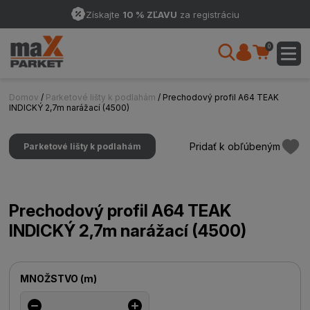
Získajte
10 % ZĽAVU
za registráciu
0
Domov
/
Parketové lišty k podlahám
/ Prechodový profil A64 TEAK
INDICKÝ 2,7m narážací (4500)
Pridať k obľúbeným
Parketové lišty k podlahám
Prechodový profil A64 TEAK
INDICKÝ 2,7m narážací (4500)
MNOŽSTVO
(
m
)