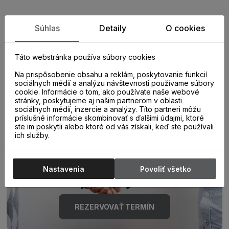
Zistite viac o vlastnostiach
Súhlas
Detaily
O cookies
produktu
Táto webstránka používa súbory cookies
Na prispôsobenie obsahu a reklám, poskytovanie funkcií
sociálnych médií a analýzu návštevnosti používame súbory
cookie. Informácie o tom, ako používate naše webové
stránky, poskytujeme aj našim partnerom v oblasti
sociálnych médií, inzercie a analýzy. Títo partneri môžu
príslušné informácie skombinovať s ďalšími údajmi, ktoré
ste im poskytli alebo ktoré od vás získali, keď ste používali
Poraďte sa s
ich služby.
odborníkom u nás na
Nastavenia
Povoliť všetko
predajni.
REZERVOVAŤ TERMÍN