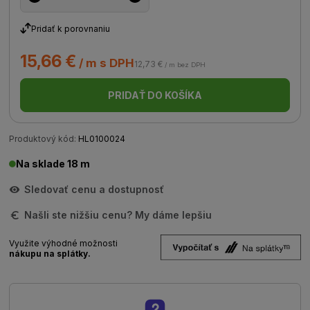
Pridať k porovnaniu
15,66 €
/ m s DPH
12,73 €
/ m bez DPH
PRIDAŤ DO KOŠÍKA
Produktový kód:
HL0100024
Na sklade 18 m
Sledovať cenu a dostupnosť
Našli ste nižšiu cenu? My dáme lepšiu
Využite výhodné možnosti
nákupu na splátky.