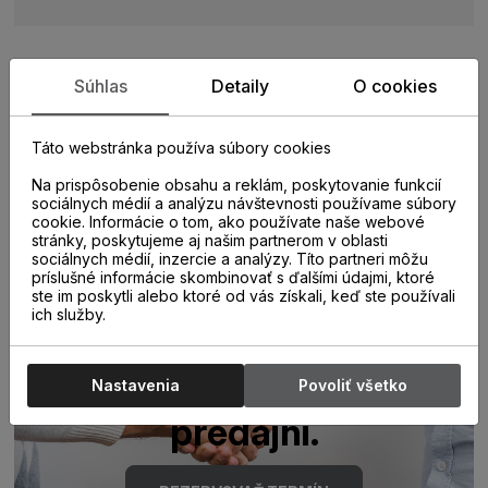
Súhlas
Detaily
O cookies
Zistite viac o vlastnostiach
produktu
Táto webstránka používa súbory cookies
Na prispôsobenie obsahu a reklám, poskytovanie funkcií
sociálnych médií a analýzu návštevnosti používame súbory
cookie. Informácie o tom, ako používate naše webové
stránky, poskytujeme aj našim partnerom v oblasti
sociálnych médií, inzercie a analýzy. Títo partneri môžu
príslušné informácie skombinovať s ďalšími údajmi, ktoré
ste im poskytli alebo ktoré od vás získali, keď ste používali
ich služby.
Poraďte sa s
odborníkom u nás na
Nastavenia
Povoliť všetko
predajni.