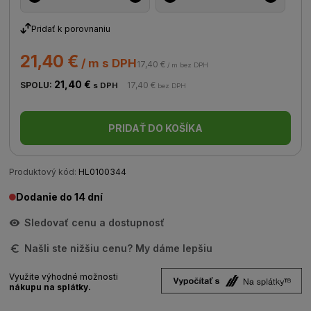
Pridať k porovnaniu
21,40 €
/ m s DPH
17,40 €
/ m bez DPH
21,40 €
SPOLU:
17,40 €
s DPH
bez DPH
PRIDAŤ DO KOŠÍKA
Produktový kód:
HL0100344
Dodanie do 14 dní
Sledovať cenu a dostupnosť
Našli ste nižšiu cenu? My dáme lepšiu
Využite výhodné možnosti
nákupu na splátky.