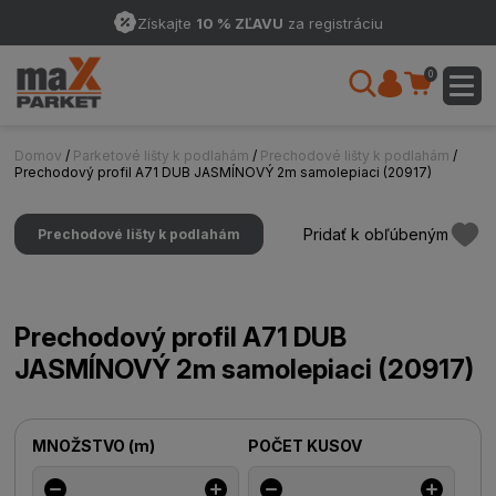
Získajte
10 % ZĽAVU
za registráciu
0
Domov
/
Parketové lišty k podlahám
/
Prechodové lišty k podlahám
/
Prechodový profil A71 DUB JASMÍNOVÝ 2m samolepiaci (20917)
Pridať k obľúbeným
Prechodové lišty k podlahám
Prechodový profil A71 DUB
JASMÍNOVÝ 2m samolepiaci (20917)
MNOŽSTVO
(
m
)
POČET KUSOV