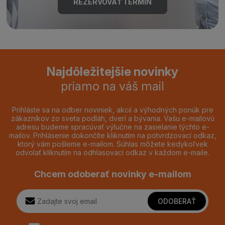
REZERVOVAŤ TERMÍN
Najdôležitejšie novinky
priamo na váš mail
Prihláste sa na odber noviniek, akcií a výhodných ponúk pre
zákazníkov zo sveta podláh, dverí a bývania. Vašu e-mailovú
adresu budeme spracúvať výlučne na zasielanie týchto e-
mailov. Prihlásenie dokončíte kliknutím na potvrdzovací odkaz,
ktorý vám pošleme e-mailom. Súhlas môžete kedykoľvek
odvolať kliknutím na odhlasovací odkaz v každom e-maile.
Chcem odoberať novinky e-mailom
ODOBERAŤ