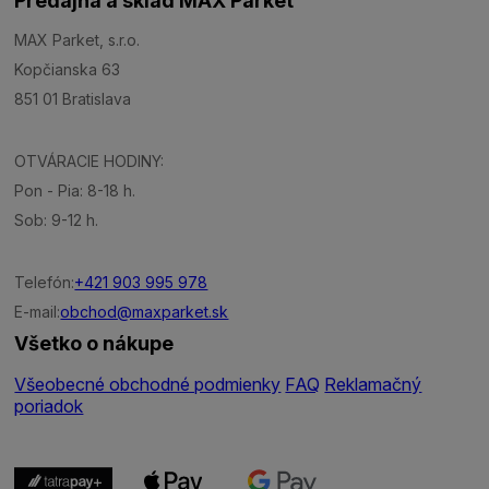
Predajňa a sklad MAX Parket
MAX Parket, s.r.o.
Kopčianska 63
851 01 Bratislava
OTVÁRACIE HODINY:
Pon - Pia: 8-18 h.
Sob: 9-12 h.
Telefón:
+421 903 995 978
E-mail:
obchod@maxparket.sk
Všetko o nákupe
Všeobecné obchodné podmienky
FAQ
Reklamačný
poriadok