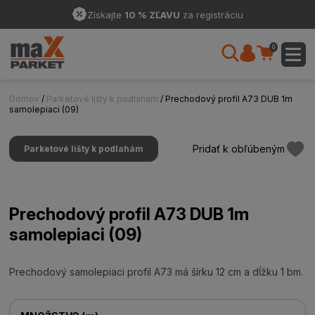
Získajte
10 % ZĽAVU
za registráciu
0
Domov
/
Parketové lišty k podlahám
/ Prechodový profil A73 DUB 1m
samolepiaci (09)
Pridať k obľúbeným
Parketové lišty k podlahám
Prechodový profil A73 DUB 1m
samolepiaci (09)
Prechodový samolepiaci profil A73 má šírku 12 cm a dĺžku 1 bm.