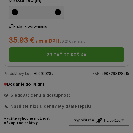
MNOŽSTVO
(
m
)
Pridať k porovnaniu
35,93 €
/ m s DPH
29,21 €
/ m bez DPH
PRIDAŤ DO KOŠÍKA
Produktový kód:
HL0100287
EAN:
5908293128515
Dodanie do 14 dní
Sledovať cenu a dostupnosť
Našli ste nižšiu cenu? My dáme lepšiu
Využite výhodné možnosti
nákupu na splátky.