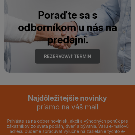
Poraďte sa s
odborníkom u nás na
predajni.
REZERVOVAŤ TERMÍN
Najdôležitejšie novinky
priamo na váš mail
Prihláste sa na odber noviniek, akcií a výhodných ponúk pre
zákazníkov zo sveta podláh, dverí a bývania. Vašu e-mailovú
adresu budeme spracúvať výlučne na zasielanie týchto e-