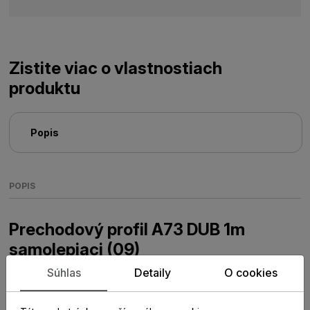
Zistite viac o vlastnostiach
produktu
Popis
POPIS
Prechodový profil A73 DUB 1m
samolepiaci (09)
Súhlas
Detaily
O cookies
Prechodový samolepiaci profil A73 má šírku 12 cm a dĺžku
1 bm.