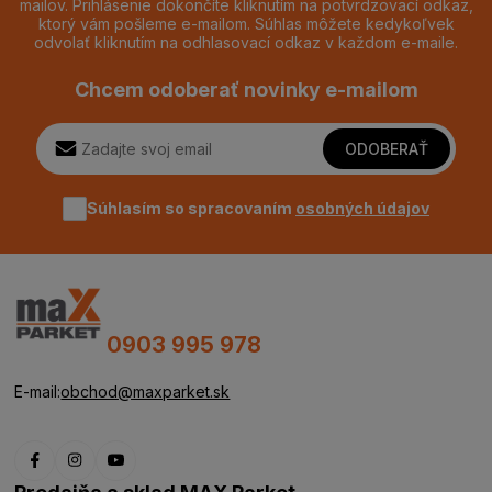
mailov. Prihlásenie dokončíte kliknutím na potvrdzovací odkaz,
ktorý vám pošleme e-mailom. Súhlas môžete kedykoľvek
odvolať kliknutím na odhlasovací odkaz v každom e-maile.
Chcem odoberať novinky e-mailom
ODOBERAŤ
Súhlasím so spracovaním
osobných údajov
0903 995 978
E-mail:
obchod@maxparket.sk