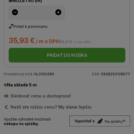
MNOŽSTVO
(
m
)
Pridať k porovnaniu
35,93 €
/ m s DPH
29,21 €
/ m bez DPH
PRIDAŤ DO KOŠÍKA
Produktový kód:
HL0100289
EAN:
5908293128577
Na sklade 5 m
Sledovať cenu a dostupnosť
Našli ste nižšiu cenu? My dáme lepšiu
Využite výhodné možnosti
nákupu na splátky.