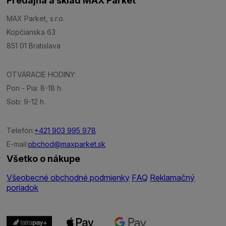
Predajňa a sklad MAX Parket
MAX Parket, s.r.o.
Kopčianska 63
851 01 Bratislava
OTVÁRACIE HODINY:
Pon - Pia: 8-18 h.
Sob: 9-12 h.
Telefón:
+421 903 995 978
E-mail:
obchod@maxparket.sk
Všetko o nákupe
Všeobecné obchodné podmienky
FAQ
Reklamačný
poriadok