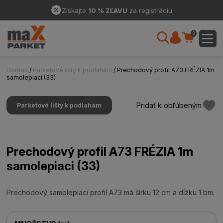
Získajte
10 % ZĽAVU
za registráciu
0
Domov
/
Parketové lišty k podlahám
/ Prechodový profil A73 FRÉZIA 1m
samolepiaci (33)
Pridať k obľúbeným
Parketové lišty k podlahám
Prechodový profil A73 FRÉZIA 1m
samolepiaci (33)
Prechodový samolepiaci profil A73 má šírku 12 cm a dĺžku 1 bm.