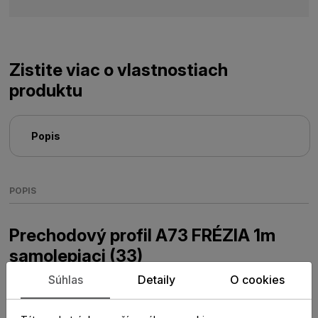
Zistite viac o vlastnostiach
produktu
Popis
POPIS
Prechodový profil A73 FRÉZIA 1m
samolepiaci (33)
Súhlas
Detaily
O cookies
Prechodový samolepiaci profil A73 má šírku 12 cm a dĺžku
1 bm.