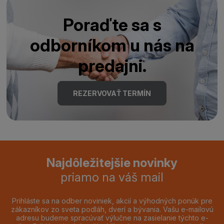
Poraďte sa s
odborníkom u nás na
predajni.
REZERVOVAŤ TERMÍN
Najdôležitejšie novinky
priamo na váš mail
Prihláste sa na odber noviniek, akcií a výhodných ponúk pre
zákazníkov zo sveta podláh, dverí a bývania. Vašu e-mailovú
adresu budeme spracúvať výlučne na zasielanie týchto e-