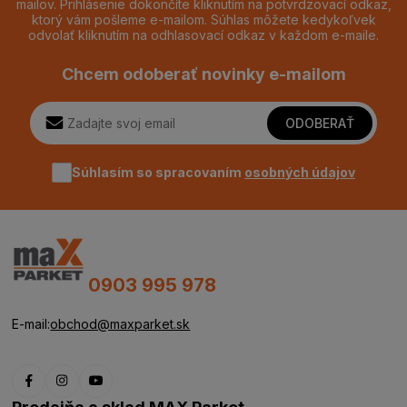
mailov. Prihlásenie dokončíte kliknutím na potvrdzovací odkaz,
ktorý vám pošleme e-mailom. Súhlas môžete kedykoľvek
odvolať kliknutím na odhlasovací odkaz v každom e-maile.
Chcem odoberať novinky e-mailom
ODOBERAŤ
Súhlasím so spracovaním
osobných údajov
0903 995 978
E-mail:
obchod@maxparket.sk