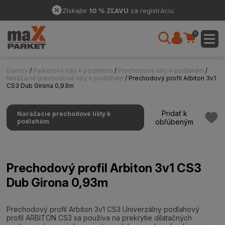
Získajte
10 % ZĽAVU
za registráciu
0
Domov
/
Parketové lišty k podlahám
/
Prechodové lišty k podlahám
/
Narážacie prechodové lišty k podlahám
/ Prechodový profil Arbiton 3v1
CS3 Dub Girona 0,93m
Pridať k
Narážacie prechodové lišty k
podlahám
obľúbeným
Prechodový profil Arbiton 3v1 CS3
Dub Girona 0,93m
Prechodový profil Arbiton 3v1 CS3 Univerzálny podlahový
profil ARBITON CS3 sa používa na prekrytie dilatačných