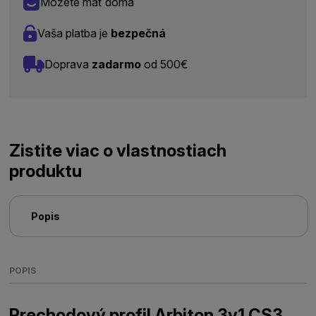
Môžete mať doma
Vaša platba je
bezpečná
Doprava
zadarmo
od 500€
Zistite viac o vlastnostiach
produktu
Popis
POPIS
Prechodový profil Arbiton 3v1 CS3