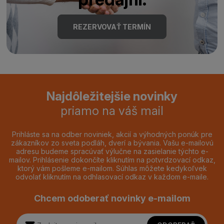
REZERVOVAŤ TERMÍN
Najdôležitejšie novinky
priamo na váš mail
Prihláste sa na odber noviniek, akcií a výhodných ponúk pre
zákazníkov zo sveta podláh, dverí a bývania. Vašu e-mailovú
adresu budeme spracúvať výlučne na zasielanie týchto e-
mailov. Prihlásenie dokončíte kliknutím na potvrdzovací odkaz,
ktorý vám pošleme e-mailom. Súhlas môžete kedykoľvek
odvolať kliknutím na odhlasovací odkaz v každom e-maile.
Chcem odoberať novinky e-mailom