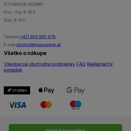
OTVÁRACIE HODINY:
Pon - Pia: 8-18 h.
Sob: 9-12 h.
Telefón:
+421 903 995 978
E-mail:
obchod@maxparket.sk
Všetko o nákupe
Všeobecné obchodné podmienky
FAQ
Reklamačný
poriadok
Nastavenie cookies
| © Všetky práva vyhradené | Made with ♥