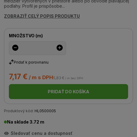
medzier vytvorených v priestore alebo po obvode plávajúcej
podlahy. Profil je prispôsobe...
ZOBRAZIŤ CELÝ POPIS PRODUKTU
MNOŽSTVO
(
m
)
Pridať k porovnaniu
7,17 €
/ m s DPH
5,83 €
/ m bez DPH
PRIDAŤ DO KOŠÍKA
Produktový kód:
HL0500005
Na sklade 3.72 m
Sledovať cenu a dostupnosť