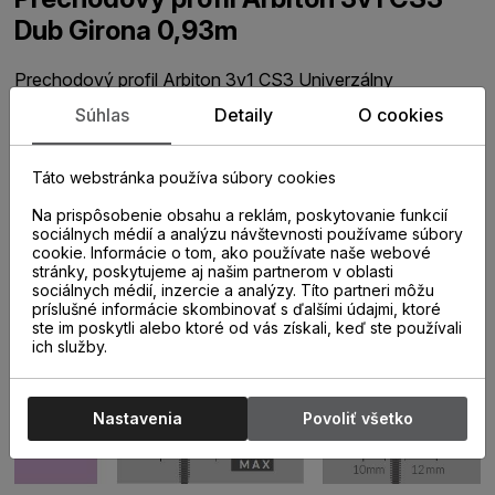
Dub Girona 0,93m
Prechodový profil Arbiton 3v1 CS3 Univerzálny
podlahový profil ARBITON CS3 sa používa na prekrytie
Súhlas
Detaily
O cookies
dilatačných medzier vytvorených v priestore alebo po
obvode plávajúcej podlahy. Profil je prispôsobený tak, aby
nevytváral prekážku pri chôdzi po podlahe. Univerzálne
Táto webstránka používa súbory cookies
prevedenie 3v1 dáva možnosť profil montovať na
priložené hmoždinky, samolepiacim spôsobom alebo aj
Na prispôsobenie obsahu a reklám, poskytovanie funkcií
ako ukončenie podlahy pri obvodových stenách.
sociálnych médií a analýzu návštevnosti používame súbory
cookie. Informácie o tom, ako používate naše webové
Súčasťou balenia je aj spojka umožňujúca dĺžkové
stránky, poskytujeme aj našim partnerom v oblasti
napojenie viacerých profilov za sebou a rovnako aj
sociálnych médií, inzercie a analýzy. Títo partneri môžu
výškovo upraviteľný adaptér na použitie k viacerým
príslušné informácie skombinovať s ďalšími údajmi, ktoré
hrúbkam podlahovín.
ste im poskytli alebo ktoré od vás získali, keď ste používali
ich služby.
Nastavenia
Povoliť všetko