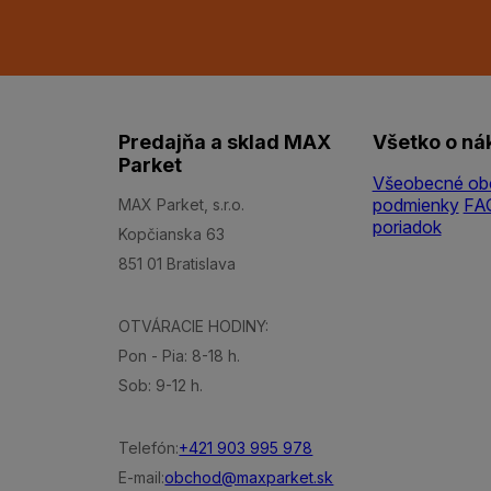
Predajňa a sklad MAX
Všetko o ná
Parket
Všeobecné ob
podmienky
FA
MAX Parket, s.r.o.
poriadok
Kopčianska 63
851 01 Bratislava
OTVÁRACIE HODINY:
Pon - Pia: 8-18 h.
Sob: 9-12 h.
Telefón:
+421 903 995 978
E-mail:
obchod@maxparket.sk