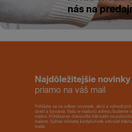
nás na predajn
Najdôležitejšie novinky
priamo na váš mail
Prihláste sa na odber noviniek, akcií a výhodnýc
dverí a bývania. Vašu e-mailovú adresu budeme s
mailov. Prihlásenie dokončíte kliknutím na potvr
mailom. Súhlas môžete kedykoľvek odvolať klikn
maile.