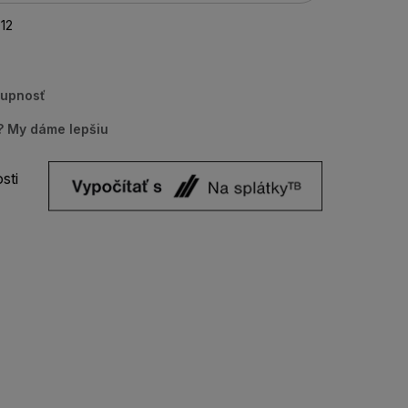
12
tupnosť
u? My dáme lepšiu
sti