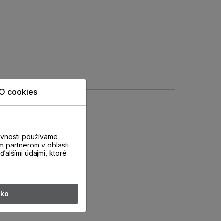
O cookies
evnosti používame
m partnerom v oblasti
ďalšími údajmi, ktoré
tko