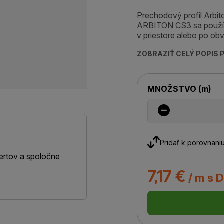
Prechodový profil Arbit
ARBITON CS3 sa používa
v priestore alebo po obv
ZOBRAZIŤ CELÝ POPIS
MNOŽSTVO
(
m
)
Pridať k porovnani
ertov a spoločne
7,17 €
/ m s 