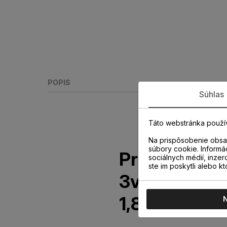
POPIS
Súhlas
Táto webstránka použí
Na prispôsobenie obsah
súbory cookie. Informá
Prechodový p
sociálnych médií, inzer
ste im poskytli alebo kt
3v1 CS3 Dub
1,86m