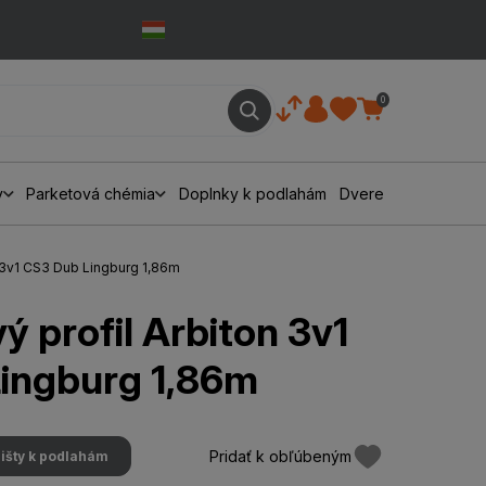
0
y
Parketová chémia
Doplnky k podlahám
Dvere
n 3v1 CS3 Dub Lingburg 1,86m
 profil Arbiton 3v1
ingburg 1,86m
Pridať k obľúbeným
išty k podlahám