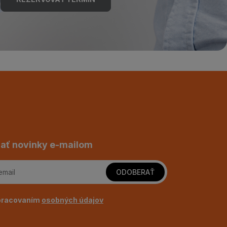
ať novinky e-mailom
ODOBERAŤ
pracovaním
osobných údajov