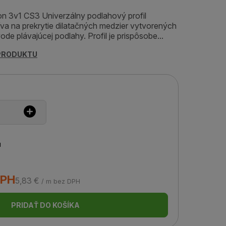
on 3v1 CS3 Univerzálny podlahový profil
 na prekrytie dilatačných medzier vytvorených
ode plávajúcej podlahy. Profil je prispôsobe...
 PRODUKTU
u
DPH
5,83 €
/ m bez DPH
PRIDAŤ DO KOŠÍKA