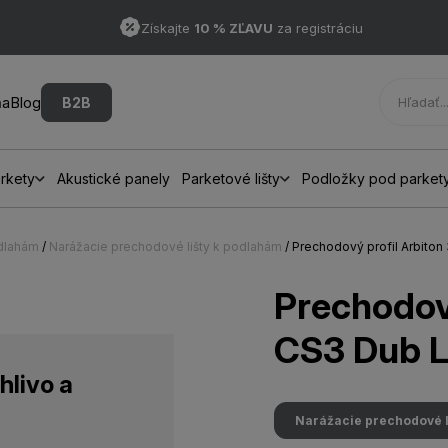
Získajte
10 % ZĽAVU
za registráciu
ňa
Blog
B2B
rkety
Akustické panely
Parketové lišty
Podložky pod parket
odlahám
/
Narážacie prechodové lišty k podlahám
/ Prechodový profil Arbito
Prechodový
CS3 Dub L
hlivo a
Narážacie prechodové l