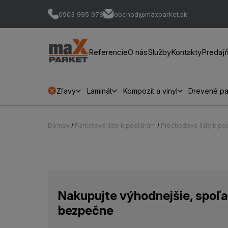
0903 995 978
obchod@maxparket.sk
Referencie
O nás
Služby
Kontakty
Predaj
Zľavy
Laminát
Kompozit a vinyl
Drevené pa
Domov
/
Parketové lišty k podlahám
/
Prechodové lišty k p
Nakupujte výhodnejšie, spoľa
bezpečne