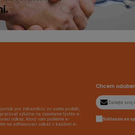
i.
Chcem odober
h ponúk pre zákazníkov zo sveta podláh,
pracúvať výlučne na zasielanie týchto e-
Súhlasím so s
dzovací odkaz, ktorý vám pošleme e-
utím na odhlasovací odkaz v každom e-