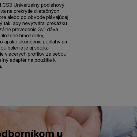
v1 CS3 Univerzálny podlahový
a na prekrytie dilatačných
ore alebo po obvode plávajúcej
ný tak, aby nevytváral prekážku
rzálne prevedenie 3v1 dáva
priložené hmoždinky,
 aj ako ukončenie podlahy pri
 balenia je aj spojka
e viacerých profilov za sebou
ľný adaptér na použitie k
.
 odborníkom u