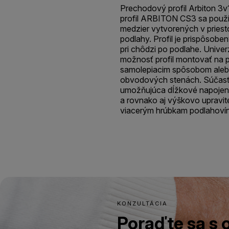
Prechodový profil Arbiton 3
profil ARBITON CS3 sa použív
medzier vytvorených v priest
podlahy. Profil je prispôsobe
pri chôdzi po podlahe. Unive
možnosť profil montovať na 
samolepiacim spôsobom alebo
obvodových stenách. Súčasťou
umožňujúca dĺžkové napojeni
a rovnako aj výškovo upravite
viacerým hrúbkam podlahovín
KONZULTÁCIA
Poraďte sa s