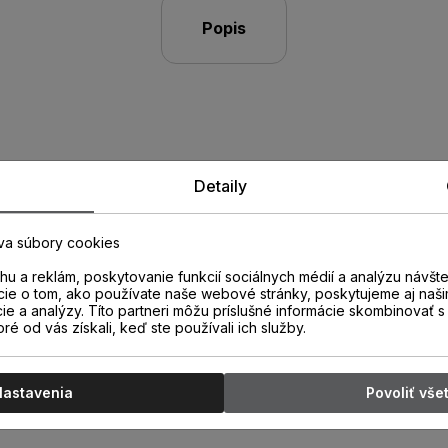
Popis
Detaily
va súbory cookies
u a reklám, poskytovanie funkcií sociálnych médií a analýzu návšt
cie o tom, ako používate naše webové stránky, poskytujeme aj naši
rofil Arbiton
cie a analýzy. Títo partneri môžu príslušné informácie skombinovať s 
oré od vás získali, keď ste používali ich služby.
 Lingburg
Nastavenia
Povoliť vše