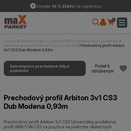
Získajte
10 % ZĽAVU
za registráciu
0
Domov
/
Parketové lišty k podlahám
/
Prechodové lišty k podlahám
/
Samolepiace prechodové lišty k podlahám
/ Prechodový profil Arbiton
3v1 CS3 Dub Modena 0,93m
Pridať k
Samolepiace prechodové lišty k
podlahám
obľúbeným
Prechodový profil Arbiton 3v1 CS3
Dub Modena 0,93m
Prechodový profil Arbiton 3v1 CS3 Univerzálny podlahový
profil ARBITON CS3 sa používa na prekrytie dilatačných