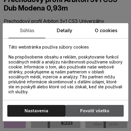
Dub Modena 0,93m
Prechodový profil Arbiton 3v1 CS3 Univerzálny
podlahový profil ARBITON CS3 sa používa na prekrytie
Súhlas
Detaily
O cookies
dilatačných medzier vytvorených v priestore alebo po
obvode plávajúcej podlahy. Profil je prispôsobený tak, aby
nevytváral prekážku pri chôdzi po podlahe. Univerzálne
Táto webstránka používa súbory cookies
prevedenie 3v1 dáva možnosť profil montovať na
priložené hmoždinky, samolepiacim spôsobom alebo aj
Na prispôsobenie obsahu a reklám, poskytovanie funkcií
ako ukončenie podlahy pri obvodových stenách.
sociálnych médií a analýzu návštevnosti používame súbory
cookie. Informácie o tom, ako používate naše webové
Súčasťou balenia je aj spojka umožňujúca dĺžkové
stránky, poskytujeme aj našim partnerom v oblasti
napojenie viacerých profilov za sebou a rovnako aj
sociálnych médií, inzercie a analýzy. Títo partneri môžu
výškovo upraviteľný adaptér na použitie k viacerým
príslušné informácie skombinovať s ďalšími údajmi, ktoré
hrúbkam podlahovín.
ste im poskytli alebo ktoré od vás získali, keď ste používali
ich služby.
Nastavenia
Povoliť všetko