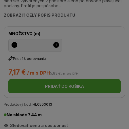
medzier vytvorených v priestore alebo po obvode plávajúcej
podlahy. Profil je prispôsobe...
ZOBRAZIŤ CELÝ POPIS PRODUKTU
MNOŽSTVO
(
m
)
Pridať k porovnaniu
7,17 €
/ m s DPH
5,83 €
/ m bez DPH
PRIDAŤ DO KOŠÍKA
Produktový kód:
HL0500013
Na sklade 7.44 m
Sledovať cenu a dostupnosť