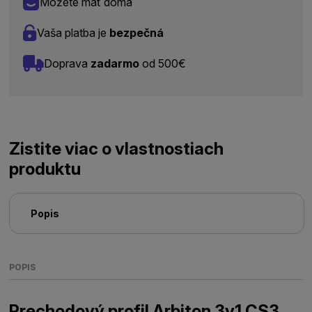
Môžete mať doma
Vaša platba je
bezpečná
Doprava
zadarmo
od 500€
Zistite viac o vlastnostiach
produktu
Popis
POPIS
Prechodový profil Arbiton 3v1 CS3