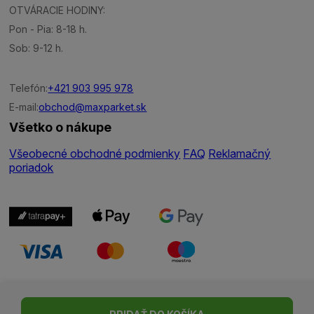
OTVÁRACIE HODINY:
Pon - Pia: 8-18 h.
Sob: 9-12 h.
Telefón:
+421 903 995 978
E-mail:
obchod@maxparket.sk
Všetko o nákupe
Všeobecné obchodné podmienky
FAQ
Reklamačný
poriadok
Nastavenie cookies
| © Všetky práva vyhradené | Made with ♥