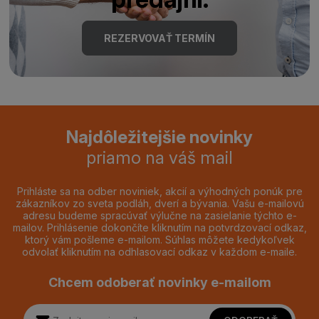
REZERVOVAŤ TERMÍN
Najdôležitejšie novinky
priamo na váš mail
Prihláste sa na odber noviniek, akcií a výhodných ponúk pre
zákazníkov zo sveta podláh, dverí a bývania. Vašu e-mailovú
adresu budeme spracúvať výlučne na zasielanie týchto e-
mailov. Prihlásenie dokončíte kliknutím na potvrdzovací odkaz,
ktorý vám pošleme e-mailom. Súhlas môžete kedykoľvek
odvolať kliknutím na odhlasovací odkaz v každom e-maile.
Chcem odoberať novinky e-mailom