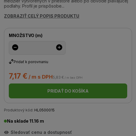
medzier vytvorených v priestore alebo po obvode plávajúcej
podlahy. Profil je prispôsobe...
ZOBRAZIŤ CELÝ POPIS PRODUKTU
MNOŽSTVO
(
m
)
Pridať k porovnaniu
7,17 €
/ m s DPH
5,83 €
/ m bez DPH
PRIDAŤ DO KOŠÍKA
Produktový kód:
HL0500015
Na sklade 11.16 m
Sledovať cenu a dostupnosť