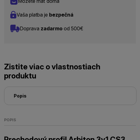
Môžete mať doma
Vaša platba je
bezpečná
Doprava
zadarmo
od 500€
Zistite viac o vlastnostiach
produktu
Popis
POPIS
Prechodový profil Arbiton 3v1 CS3