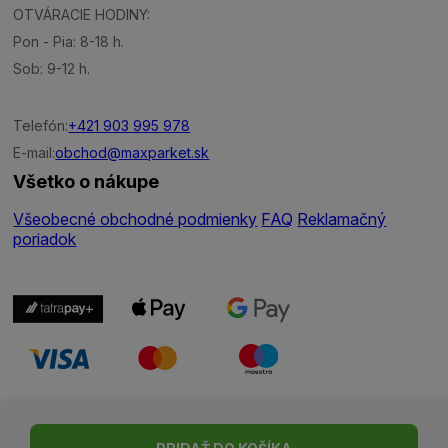
OTVÁRACIE HODINY:
Pon - Pia: 8-18 h.
Sob: 9-12 h.
Telefón:
+421 903 995 978
E-mail:
obchod@maxparket.sk
Všetko o nákupe
Všeobecné obchodné podmienky
FAQ
Reklamačný
poriadok
Nastavenie cookies
| © Všetky práva vyhradené | Made with ♥