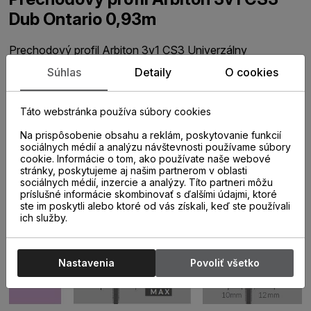
Dub Ontario 0,93m
Prechodový profil Arbiton 3v1 CS3 Univerzálny
podlahový profil ARBITON CS3 sa používa na prekrytie
Súhlas
Detaily
O cookies
dilatačných medzier vytvorených v priestore alebo po
obvode plávajúcej podlahy. Profil je prispôsobený tak, aby
nevytváral prekážku pri chôdzi po podlahe. Univerzálne
Táto webstránka používa súbory cookies
prevedenie 3v1 dáva možnosť profil montovať na
priložené hmoždinky, samolepiacim spôsobom alebo aj
Na prispôsobenie obsahu a reklám, poskytovanie funkcií
ako ukončenie podlahy pri obvodových stenách.
sociálnych médií a analýzu návštevnosti používame súbory
cookie. Informácie o tom, ako používate naše webové
Súčasťou balenia je aj spojka umožňujúca dĺžkové
stránky, poskytujeme aj našim partnerom v oblasti
napojenie viacerých profilov za sebou a rovnako aj
sociálnych médií, inzercie a analýzy. Títo partneri môžu
výškovo upraviteľný adaptér na použitie k viacerým
príslušné informácie skombinovať s ďalšími údajmi, ktoré
hrúbkam podlahovín.
ste im poskytli alebo ktoré od vás získali, keď ste používali
ich služby.
Nastavenia
Povoliť všetko