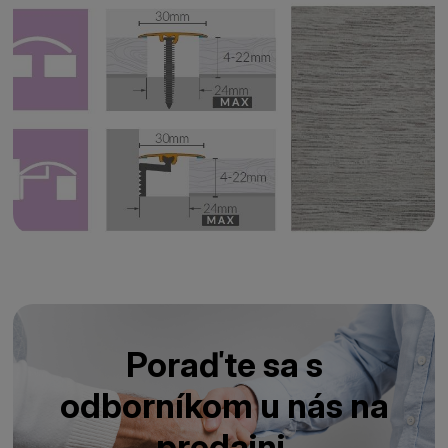
Poraďte sa s
odborníkom u nás na
predajni.