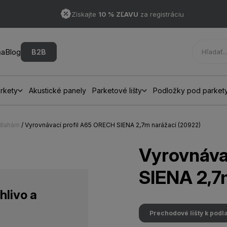
Získajte
10 % ZĽAVU
za registráciu
ňa
Blog
B2B
rkety
Akustické panely
Parketové lišty
Podložky pod parket
odlahám
/ Vyrovnávací profil A65 ORECH SIENA 2,7m narážací (20922)
Vyrovnáva
SIENA 2,7
hlivo a
Prechodové lišty k pod