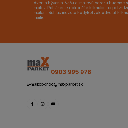
dverí a bývania. Vašu e-mailovú adresu budeme s
mailov. Prihlásenie dokončíte kliknutím na potvr
mailom. Súhlas môžete kedykoľvek odvolať klikn
maile.
0903 995 978
E-mail:
obchod@maxparket.sk