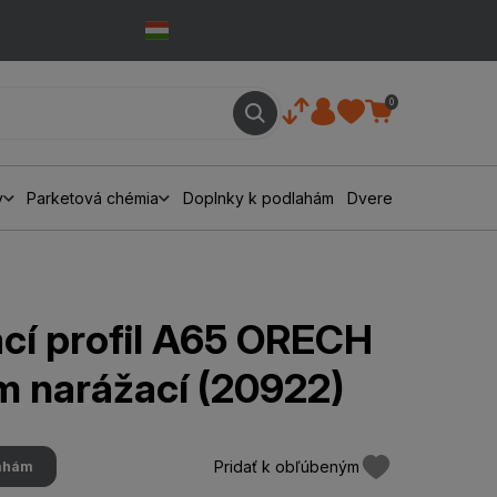
0
y
Parketová chémia
Doplnky k podlahám
Dvere
cí profil A65 ORECH
m narážací (20922)
Pridať k obľúbeným
lahám