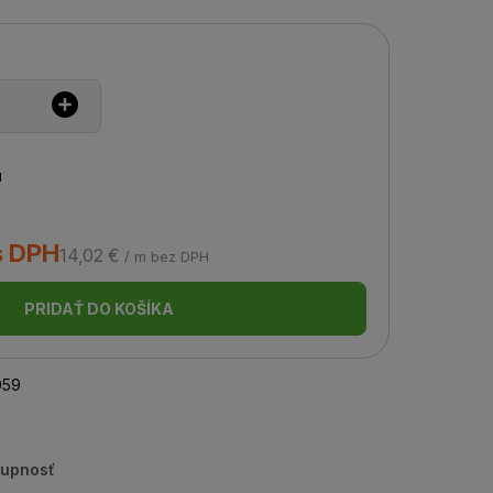
u
s DPH
14,02 €
/ m bez DPH
PRIDAŤ DO KOŠÍKA
059
tupnosť