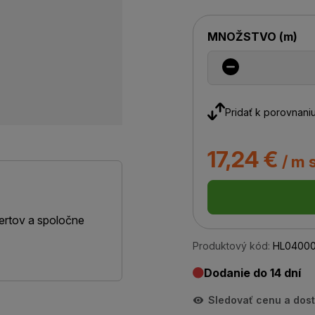
MNOŽSTVO
(
m
)
Pridať k porovnani
17,24 €
/ m 
ertov a spoločne
Produktový kód:
HL0400
Dodanie do 14 dní
Sledovať cenu a dos