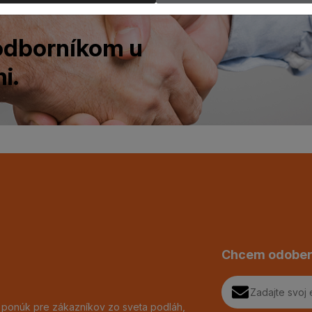
 odborníkom u
i.
Chcem odober
h ponúk pre zákazníkov zo sveta podláh,