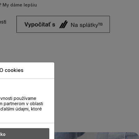
u? My dáme lepšiu
sti
O cookies
evnosti používame
m partnerom v oblasti
ďalšími údajmi, ktoré
tko