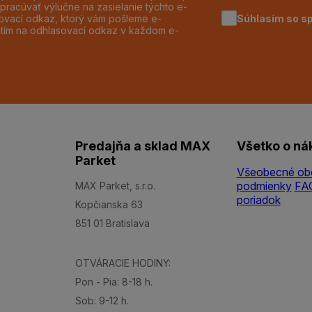
pracúvať výlučne na zasielanie týchto e-
Súhlasím so s
dzovací odkaz, ktorý vám pošleme e-
utím na odhlasovací odkaz v každom e-
Predajňa a sklad MAX
Všetko o ná
Parket
Všeobecné ob
podmienky
FA
MAX Parket, s.r.o.
poriadok
Kopčianska 63
851 01 Bratislava
OTVÁRACIE HODINY:
Pon - Pia: 8-18 h.
Sob: 9-12 h.