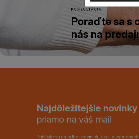
KONZULTÁCIA
Poraďte sa s
nás na predajn
Najdôležitejšie novinky
priamo na váš mail
Prihláste sa na odber noviniek, akcií a výhodnýc