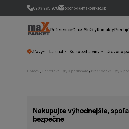
0903 995 978
obchod@maxparket.sk
Referencie
O nás
Služby
Kontakty
Predaj
Zľavy
Laminát
Kompozit a vinyl
Drevené pa
Domov
/
Parketové lišty k podlahám
/
Prechodové lišty k p
Nakupujte výhodnejšie, spoľa
bezpečne