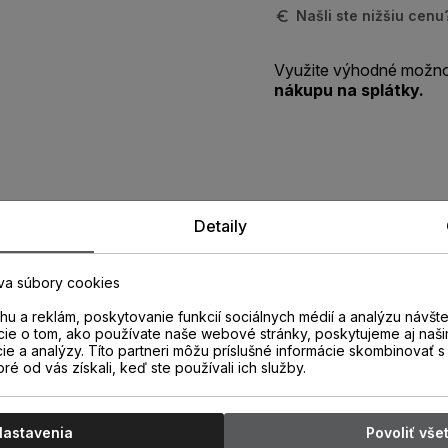
Našli ste nižšiu cen
Využite výhodné možno
nákupu na splátky.
Zistite viac o vlastnostiach
Detaily
produktu
va súbory cookies
u a reklám, poskytovanie funkcií sociálnych médií a analýzu návšt
cie o tom, ako používate naše webové stránky, poskytujeme aj naši
cie a analýzy. Títo partneri môžu príslušné informácie skombinovať s 
oré od vás získali, keď ste používali ich služby.
Nastavenia
Povoliť vše